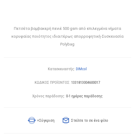
Πετσέτα βαμβακερή πενιέ 500 gsm από επιλεγμένα νήματα
κορυφαίας ποιότητος ιδιαιτέρως απορροφητική-Συσκευασία
Polybag
Κατασκευαστής:
DIMcol
ΚΩΔΙΚΟΣ ΠΡΟΪΟΝΤΟΣ:
1331813004600017
Χρόνος παράδοσης:
0-1 ημέρες παράδοσης
+Σύγκριση
Στείλτε το σε ένα φίλο