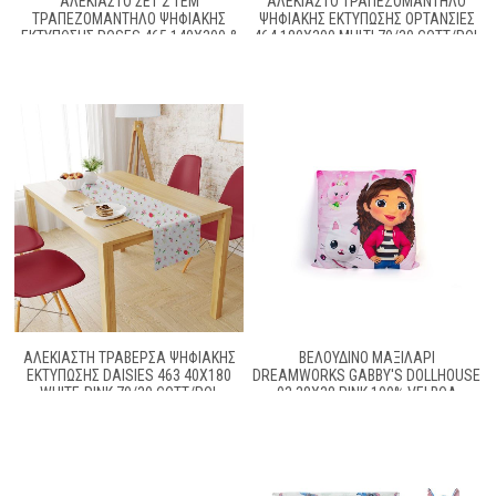
ΑΛΈΚΙΑΣΤΟ ΣΕΤ 2 ΤΕΜ
ΑΛΈΚΙΑΣΤΟ ΤΡΑΠΕΖΟΜΆΝΤΗΛΟ
ΤΡΑΠΕΖΟΜΆΝΤΗΛΟ ΨΗΦΙΑΚΉΣ
ΨΗΦΙΑΚΉΣ ΕΚΤΎΠΩΣΗΣ ΟΡΤΑΝΣΊΕΣ
ΕΚΤΎΠΩΣΗΣ ROSES 465 140X300 &
464 180X300 MULTI 70/30 COTT/POL
ΤΡΑΒΈΡΣΑ 40X300 GREY-PINK 70/30
COTT/POL
ΑΛΈΚΙΑΣΤΗ ΤΡΑΒΈΡΣΑ ΨΗΦΙΑΚΉΣ
ΒΕΛΟΎΔΙΝΟ ΜΑΞΙΛΆΡΙ
ΕΚΤΎΠΩΣΗΣ DAISIES 463 40X180
DREAMWORKS GABBY'S DOLLHOUSE
WHITE-PINK 70/30 COTT/POL
03 38X38 PINK 100% VELBOA