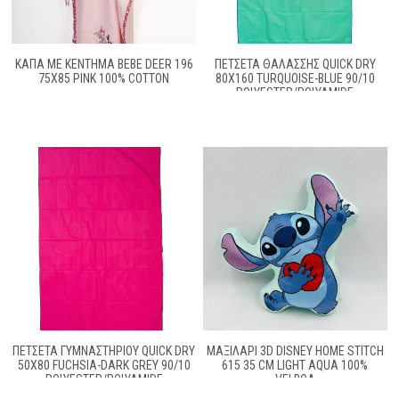
ΚΆΠΑ ΜΕ ΚΈΝΤΗΜΑ BEBE DEER 196
ΠΕΤΣΈΤΑ ΘΑΛΆΣΣΗΣ QUICK DRY
75X85 PINK 100% COTTON
80X160 TURQUOISE-BLUE 90/10
POLYESTER/POLYAMIDE
ΠΕΤΣΈΤΑ ΓΥΜΝΑΣΤΗΡΊΟΥ QUICK DRY
ΜΑΞΙΛΆΡΙ 3D DISNEY HOME STITCH
50X80 FUCHSIA-DARK GREY 90/10
615 35 CM LIGHT AQUA 100%
POLYESTER/POLYAMIDE
VELBOA