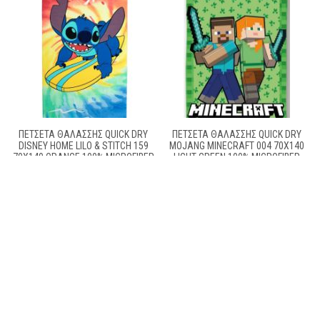
ΠΕΤΣΈΤΑ ΘΑΛΆΣΣΗΣ QUICK DRY
ΠΕΤΣΈΤΑ ΘΑΛΆΣΣΗΣ QUICK DRY
DISNEY HOME LILO & STITCH 159
MOJANG MINECRAFT 004 70X140
70X140 ORANGE 100% MICROFIBER
LIGHT GREEN 100% MICROFIBER