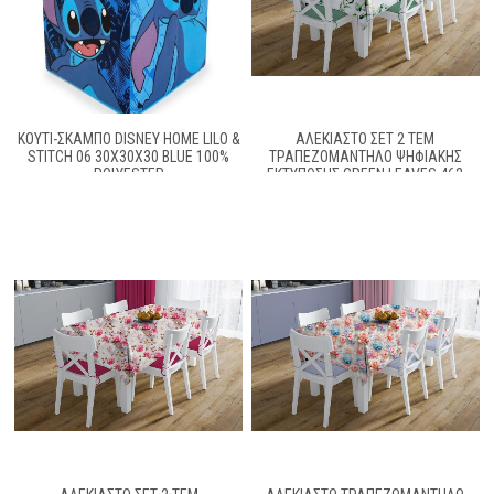
ΚΟΥΤΊ-ΣΚΑΜΠΌ DISNEY HOME LILO &
ΑΛΈΚΙΑΣΤΟ ΣΕΤ 2 ΤΕΜ
STITCH 06 30X30X30 BLUE 100%
ΤΡΑΠΕΖΟΜΆΝΤΗΛΟ ΨΗΦΙΑΚΉΣ
POLYESTER
ΕΚΤΎΠΩΣΗΣ GREEN LEAVES 462
140X220 & ΤΡΑΒΈΡΣΑ 40X220
WHITE-GREEN 70/30 COTT/POL