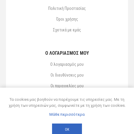
Πολιτική Προστασίας
Όροι χρήσης
Σχετικά με εμάς
Ο ΛΟΓΑΡΙΑΣΜΌΣ ΜΟΥ
Ο λογαριασμός μου
Οι διευθύνσεις μου
Οι παραγγελίες μου
Αγαπημένα
Τα cookies μας βοηθούν να παρέχουμε τις υπηρεσίες μας. Με τη
χρήση των υπηρεσιών μας, συμφωνείτε με τη χρήση των cookies.
Μάθε περισσότερα
Powered by
nopCommerce
© 2026 Δ ΚΥΡΣΑΝΙΔΗΣ ΚΑΙ ΥΙΟΣ ΟΕ
ΟΚ
Developed by
Northcom
-
Live διασύνδεση με Soft1 ERP