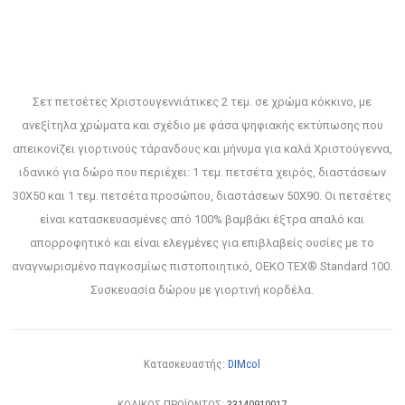
Σετ πετσέτες Χριστουγεννιάτικες 2 τεμ. σε χρώμα κόκκινο, με
ανεξίτηλα χρώματα και σχέδιο με φάσα ψηφιακής εκτύπωσης που
απεικονίζει γιορτινούς τάρανδους και μήνυμα για καλά Χριστούγεννα,
ιδανικό για δώρο που περιέχει: 1 τεμ. πετσέτα χειρός, διαστάσεων
30X50 και 1 τεμ. πετσέτα προσώπου, διαστάσεων 50X90. Οι πετσέτες
είναι κατασκευασμένες από 100% βαμβάκι έξτρα απαλό και
απορροφητικό και είναι ελεγμένες για επιβλαβείς ουσίες με το
αναγνωρισμένο παγκοσμίως πιστοποιητικό, OEKO TEX® Standard 100.
Συσκευασία δώρου με γιορτινή κορδέλα.
Κατασκευαστής:
DIMcol
ΚΩΔΙΚΟΣ ΠΡΟΪΟΝΤΟΣ:
33140910017