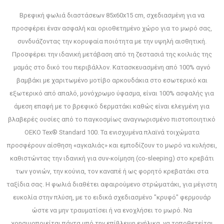
Βρεφική φωλιά διαστάσεων 85x60x15 cm, σχεδιασμένη για να
προσφέρει έναν ασφαλή και οριοθετημένο χώρο για το μωρό σας,
συνδυάζοντας την κορυφαία ποιότητα με την υψηλή αισθητική.
Προσφέρει την ιδανική μετάβαση από τη ζεστασιά της κοιλιάς της
μαμάς στο δικό του περιβάλλον. Κατασκευασμένη από 100% αγνό
βαμβάκι με χαριτωμένο μοτίβο αρκουδάκια στο εσωτερικό και
εξωτερικό από απαλό, μονόχρωμο ύφασμα, είναι 100% ασφαλής για
άμεση επαφή με το βρεφικό δερματάκι καθώς είναι ελεγμένη για
βλαβερές ουσίες από το παγκοσμίως αναγνωρισμένο πιστοποιητικό
OEKO Tex® Standard 100. Τα ενισχυμένα πλαϊνά τοιχώματα
προσφέρουν αίσθηση «αγκαλιάς» και εμποδίζουν το μωρό να κυλήσει,
καθιστώντας την ιδανική για συν-κοίμηση (co-sleeping) στο κρεβάτι
των γονιών, την κούνια, τον καναπέ ή ως φορητό κρεβατάκι στα
ταξίδια σας. Η φωλιά διαθέτει αφαιρούμενο στρώματάκι, για μέγιστη
ευκολία στην πλύση, με το ειδικά σχεδιασμένο "κρυφό" φερμουάρ
ώστε να μην τραυματίσει ή να ενοχλήσει το μωρό. Να
χρησιμοποιείται πάντα υπό την επίβλεψη ενήλικα, να τοποθετείται