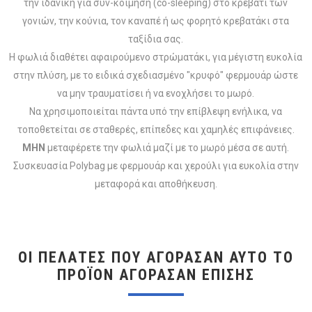
την ιδανική για συν-κοίμηση (co-sleeping) στο κρεβάτι των
γονιών, την κούνια, τον καναπέ ή ως φορητό κρεβατάκι στα
ταξίδια σας.
Η φωλιά διαθέτει αφαιρούμενο στρώματάκι, για μέγιστη ευκολία
στην πλύση, με το ειδικά σχεδιασμένο "κρυφό" φερμουάρ ώστε
να μην τραυματίσει ή να ενοχλήσει το μωρό.
Να χρησιμοποιείται πάντα υπό την επίβλεψη ενήλικα, να
τοποθετείται σε σταθερές, επίπεδες και χαμηλές επιφάνειες.
ΜΗΝ
μεταφέρετε την φωλιά μαζί με το μωρό μέσα σε αυτή.
Συσκευασία Polybag με φερμουάρ και χερούλι για ευκολία στην
μεταφορά και αποθήκευση.
ΟΙ ΠΕΛΆΤΕΣ ΠΟΥ ΑΓΌΡΑΣΑΝ ΑΥΤΌ ΤΟ
ΠΡΟΪΌΝ ΑΓΌΡΑΣΑΝ ΕΠΊΣΗΣ