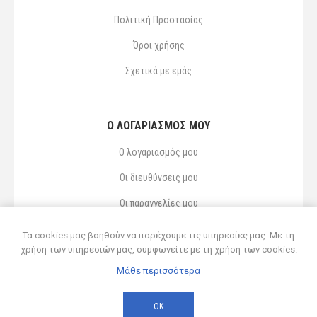
Πολιτική Προστασίας
Όροι χρήσης
Σχετικά με εμάς
Ο ΛΟΓΑΡΙΑΣΜΌΣ ΜΟΥ
Ο λογαριασμός μου
Οι διευθύνσεις μου
Οι παραγγελίες μου
Αγαπημένα
Τα cookies μας βοηθούν να παρέχουμε τις υπηρεσίες μας. Με τη
χρήση των υπηρεσιών μας, συμφωνείτε με τη χρήση των cookies.
Μάθε περισσότερα
Powered by
nopCommerce
© 2026 Δ ΚΥΡΣΑΝΙΔΗΣ ΚΑΙ ΥΙΟΣ ΟΕ
ΟΚ
Developed by
Northcom
-
Live διασύνδεση με Soft1 ERP