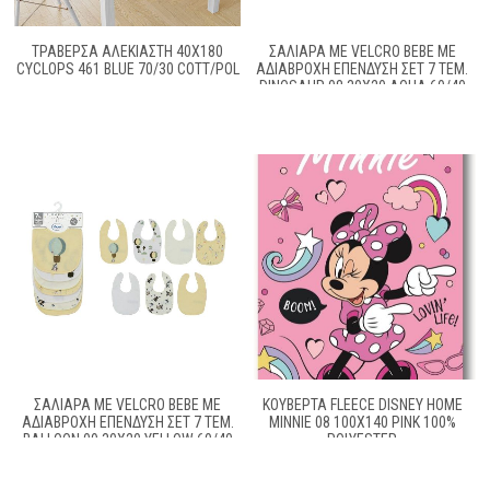
ΤΡΑΒΈΡΣΑ ΑΛΈΚΙΑΣΤΗ 40X180
ΣΑΛΙΆΡΑ ΜΕ VELCRO BEBE ΜΕ
CYCLOPS 461 BLUE 70/30 COTT/POL
ΑΔΙΆΒΡΟΧΗ ΕΠΈΝΔΥΣΗ ΣΕΤ 7 ΤΕΜ.
DINOSAUR 08 30X20 AQUA 60/40
COTT/POL
ΣΑΛΙΆΡΑ ΜΕ VELCRO BEBE ΜΕ
ΚΟΥΒΈΡΤΑ FLEECE DISNEY HOME
ΑΔΙΆΒΡΟΧΗ ΕΠΈΝΔΥΣΗ ΣΕΤ 7 ΤΕΜ.
MINNIE 08 100X140 PINK 100%
BALLOON 09 30X20 YELLOW 60/40
POLYESTER
COTT/POL