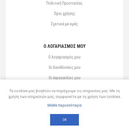
Πολιτική Προστασίας
Όροι χρήσης
Σχετικά με εμάς
Ο ΛΟΓΑΡΙΑΣΜΌΣ ΜΟΥ
Ο λογαριασμός μου
Οι διευθύνσεις μου
Οι παραγγελίες μου
Αγαπημένα
Τα cookies μας βοηθούν να παρέχουμε τις υπηρεσίες μας. Με τη
χρήση των υπηρεσιών μας, συμφωνείτε με τη χρήση των cookies.
Μάθε περισσότερα
Powered by
nopCommerce
© 2026 Δ ΚΥΡΣΑΝΙΔΗΣ ΚΑΙ ΥΙΟΣ ΟΕ
ΟΚ
Developed by
Northcom
-
Live διασύνδεση με Soft1 ERP