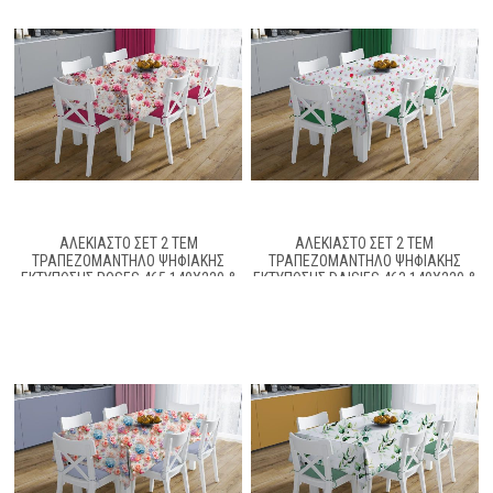
ΑΛΈΚΙΑΣΤΟ ΣΕΤ 2 ΤΕΜ
ΑΛΈΚΙΑΣΤΟ ΣΕΤ 2 ΤΕΜ
ΤΡΑΠΕΖΟΜΆΝΤΗΛΟ ΨΗΦΙΑΚΉΣ
ΤΡΑΠΕΖΟΜΆΝΤΗΛΟ ΨΗΦΙΑΚΉΣ
ΕΚΤΎΠΩΣΗΣ ROSES 465 140X220 &
ΕΚΤΎΠΩΣΗΣ DAISIES 463 140X220 &
ΤΡΑΒΈΡΣΑ 40X220 GREY-PINK 70/30
ΤΡΑΒΈΡΣΑ 40X220 WHITE-PINK
COTT/POL
70/30 COTT/POL