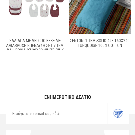
ΣΑΛΙΆΡΑ ΜΕ VELCRO BEBE ΜΕ
ΣΕΝΤΌΝΙ 1 ΤΕΜ SOLID 493 160X240
ΑΔΙΆΒΡΟΧΗ ΕΠΈΝΔΥΣΗ ΣΕΤ 7 ΤΕΜ.
TURQUOISE 100% COTTON
BALLERINA 07 30X20 WHITE-PINK
60/40 COTT/POL
ΕΝΗΜΕΡΩΤΙΚΌ ΔΕΛΤΊΟ