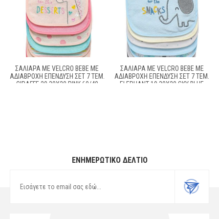
ΣΑΛΙΆΡΑ ΜΕ VELCRO BEBE ΜΕ
ΣΑΛΙΆΡΑ ΜΕ VELCRO BEBE ΜΕ
ΑΔΙΆΒΡΟΧΗ ΕΠΈΝΔΥΣΗ ΣΕΤ 7 ΤΕΜ.
ΑΔΙΆΒΡΟΧΗ ΕΠΈΝΔΥΣΗ ΣΕΤ 7 ΤΕΜ.
GIRAFFE 20 30X20 PINK 60/40
ELEPHANT 19 30X20 SKY BLUE
COTT/POL
60/40 COTT/POL
ΕΝΗΜΕΡΩΤΙΚΌ ΔΕΛΤΊΟ