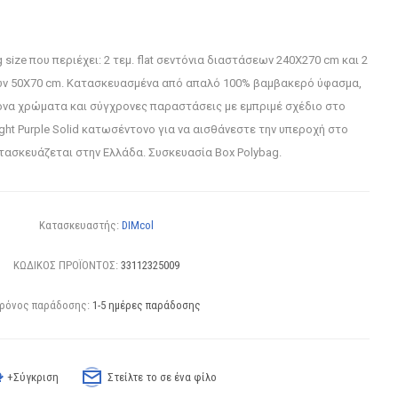
 size που περιέχει: 2 τεμ. flat σεντόνια διαστάσεων 240X270 cm και 2
ων 50X70 cm. Κατασκευασμένα από απαλό 100% βαμβακερό ύφασμα,
έρνα χρώματα και σύγχρονες παραστάσεις με εμπριμέ σχέδιο στο
ht Purple Solid κατωσέντονο για να αισθάνεστε την υπεροχή στο
τασκευάζεται στην Ελλάδα. Συσκευασία Box Polybag.
Κατασκευαστής:
DIMcol
ΚΩΔΙΚΟΣ ΠΡΟΪΟΝΤΟΣ:
33112325009
ρόνος παράδοσης:
1-5 ημέρες παράδοσης
+Σύγκριση
Στείλτε το σε ένα φίλο