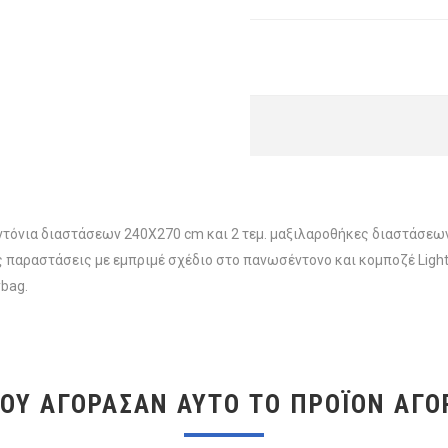
lat σεντόνια διαστάσεων 240X270 cm και 2 τεμ. μαξιλαροθήκες διαστ
 παραστάσεις με εμπριμέ σχέδιο στο πανωσέντονο και κομποζέ Light 
ybag.
ΠΟΥ ΑΓΌΡΑΣΑΝ ΑΥΤΌ ΤΟ ΠΡΟΪΌΝ ΑΓΌ