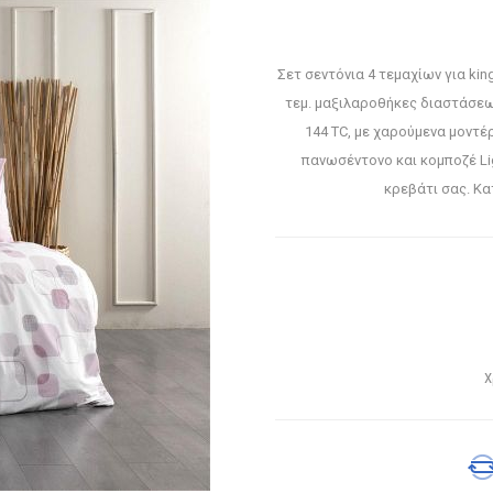
Σετ σεντόνια 4 τεμαχίων για king
τεμ. μαξιλαροθήκες διαστάσε
144 TC, με χαρούμενα μοντ
πανωσέντονο και κομποζέ Lig
κρεβάτι σας. Κα
Χ