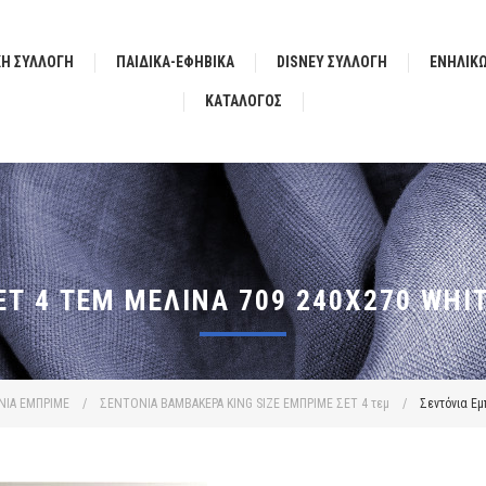
ΚΗ ΣΥΛΛΟΓΗ
ΠΑΙΔΙΚΑ-ΕΦΗΒΙΚΑ
DISNEY ΣΥΛΛΟΓΗ
ΕΝΗΛΙΚ
ΚΑΤΆΛΟΓΟΣ
Τ 4 ΤΕΜ ΜΕΛΊΝΑ 709 240X270 WHI
ΝΙΑ ΕΜΠΡΙΜΕ
/
ΣΕΝΤΟΝΙΑ ΒΑΜΒΑΚΕΡΑ KING SIZE ΕΜΠΡΙΜΕ ΣΕΤ 4 τεμ
/
Σεντόνια Εμ