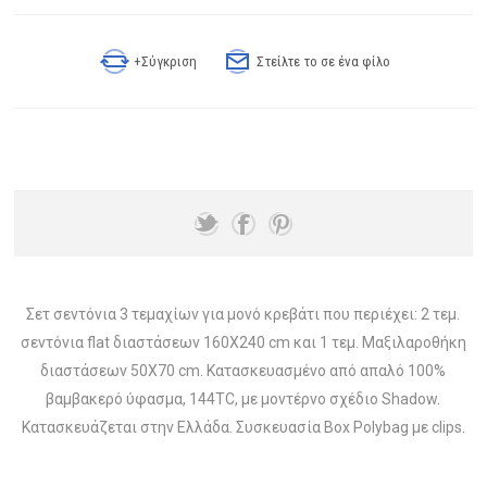
+Σύγκριση
Στείλτε το σε ένα φίλο
Σετ σεντόνια 3 τεμαχίων για μονό κρεβάτι που περιέχει: 2 τεμ.
σεντόνια flat διαστάσεων 160Χ240 cm και 1 τεμ. Μαξιλαροθήκη
διαστάσεων 50Χ70 cm. Κατασκευασμένο από απαλό 100%
βαμβακερό ύφασμα, 144TC, με μοντέρνο σχέδιο Shadow.
Κατασκευάζεται στην Ελλάδα. Συσκευασία Box Polybag με clips.