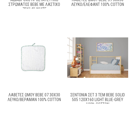
ΣΤΡΩΜΑΤΟΣ BEBE ΜΕ ΛΆΣΤΙΧΟ
ΛΕΥΚΌ/ΈΛΕΦΑΝΤ 100% COTTON
70X140 WHITE
ΛΑΒΕΤΕΣ ΩΜΟΥ BEBE 07 30X30
ΣΕΝΤΌΝΙΑ ΣΕΤ 3 ΤΕΜ BEBE SOLID
ΛΕΥΚΌ/ΒΕΡΑΜΆΝ 100% COTTON
505 120X160 LIGHT BLUE-GREY
100% COTTON