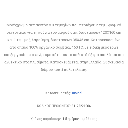
Μονόχρωμο σετ σεντόνια 3 τεμαχίων που περιέχει: 2 τεμ. βρεφικά
σεντονάκια για τη κούνια του μωρού σας, διαστάσεων 120X160 cm
και 1 τεμ. μαξιλαροθήκη, διαστάσεων 35X45 cm. Κατασκευασμένα
από απαλό 100% οργανικό βαμβάκι, 160 TC, με ειδική μερσεριζέ
επεξεργασία στο φινίρισμα κάτι που το καθιστά έξτρα απαλό και πιο
ανθεκτικό στα πλυσίματα. Κατασκευάζεται στην Ελλάδα. Συσκευασία
δώρου κουτί πολυτελείας.
Κατασκευαστής:
DIMcol
ΚΩΔΙΚΟΣ ΠΡΟΪΟΝΤΟΣ:
31122221004
Χρόνος παράδοσης:
1-5 ημέρες παράδοσης