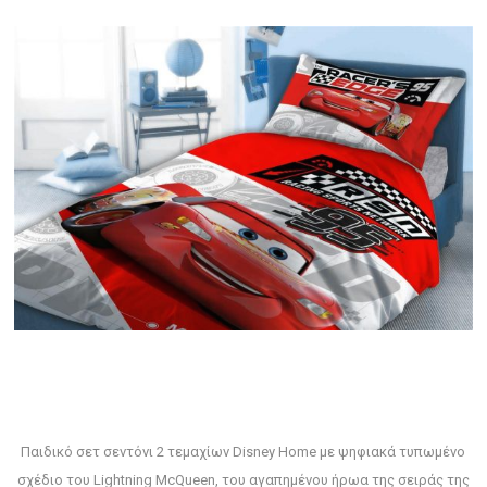
Παιδικό σετ σεντόνι 2 τεμαχίων Disney Home με ψηφιακά τυπωμένο
σχέδιο του Lightning McQueen, του αγαπημένου ήρωα της σειράς της