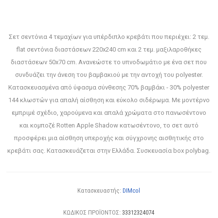
Σετ σεντόνια 4 τεμαχίων για υπέρδιπλο κρεβάτι που περιέχει: 2 τεμ.
flat σεντόνια διαστάσεων 220x240 cm και 2 τεμ. μαξιλαροθήκες
διαστάσεων 50x70 cm. Ανανεώστε το υπνοδωμάτιο με ένα σετ που
συνδυάζει την άνεση του βαμβακιού με την αντοχή του polyester.
Κατασκευασμένα από ύφασμα σύνθεσης 70% βαμβάκι - 30% polyester
144 κλωστών για απαλή αίσθηση και εύκολο σιδέρωμα. Με μοντέρνο
εμπριμέ σχέδιο, χαρούμενα και απαλά χρώματα στο πανωσέντονο
και κομποζέ Rotten Apple Shadow κατωσέντονο, το σετ αυτό
προσφέρει μια αίσθηση υπεροχής και σύγχρονης αισθητικής στο
κρεβάτι σας. Κατασκευάζεται στην Ελλάδα. Συσκευασία box polybag.
Κατασκευαστής:
DIMcol
ΚΩΔΙΚΟΣ ΠΡΟΪΟΝΤΟΣ:
33312324074