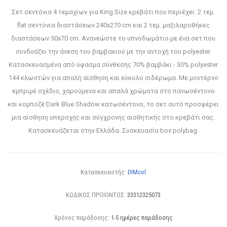
Σετ σεντόνια 4 τεμαχίων για King Size κρεβάτι που περιέχει: 2 τεμ.
flat σεντόνια διαστάσεων 240x270 cm και 2 τεμ. μαξιλαροθήκες
διαστάσεων 50x70 cm. Ανανεώστε το υπνοδωμάτιο με ένα σετ που
συνδυάζει την άνεση του βαμβακιού με την αντοχή του polyester.
Κατασκευασμένα από ύφασμα σύνθεσης 70% βαμβάκι - 30% polyester
144 κλωστών για απαλή αίσθηση και εύκολο σιδέρωμα. Με μοντέρνο
εμπριμέ σχέδιο, χαρούμενα και απαλά χρώματα στο πανωσέντονο
και κομποζέ Dark Blue Shadow κατωσέντονο, το σετ αυτό προσφέρει
μια αίσθηση υπεροχής και σύγχρονης αισθητικής στο κρεβάτι σας.
Κατασκευάζεται στην Ελλάδα. Συσκευασία box polybag.
Κατασκευαστής:
DIMcol
ΚΩΔΙΚΟΣ ΠΡΟΪΟΝΤΟΣ:
33312325073
Χρόνος παράδοσης:
1-5 ημέρες παράδοσης