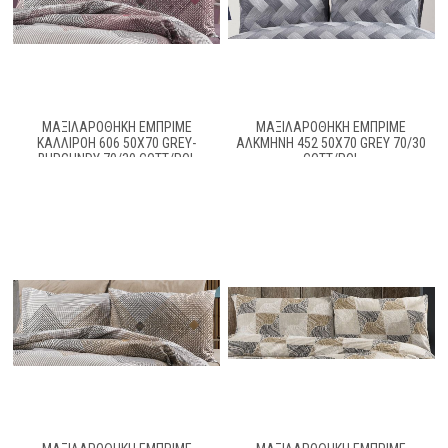
ΜΑΞΙΛΑΡΟΘΉΚΗ ΕΜΠΡΙΜΈ
ΜΑΞΙΛΑΡΟΘΗΚΗ ΕΜΠΡΙΜΕ
ΚΑΛΛΙΡΌΗ 606 50X70 GREY-
ΑΛΚΜΉΝΗ 452 50X70 GREY 70/30
BURGUNDY 70/30 COTT/POL
COTT/POL