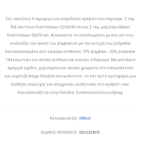
Σετ σεντόνια 4 τεμαχίων για υπέρδιπλο κρεβάτι που περιέχει: 2 τεμ.
flat σεντόνια διαστάσεων 220x240 cm και 2 τεμ. μαξιλαροθήκες
διαστάσεων 50x70 cm. Ανανεώστε το υπνοδωμάτιο με ένα σετ που
συνδυάζει την άνεση του βαμβακιού με την αντοχή του polyester.
Κατασκευασμένα από ύφασμα σύνθεσης 70% βαμβάκι - 30% polyester
144 κλωστών για απαλή αίσθηση και εύκολο σιδέρωμα. Με μοντέρνο
εμπριμέ σχέδιο, χαρούμενα και απαλά χρώματα στο πανωσέντονο
και κομποζέ Beige Shadow κατωσέντονο, το σετ αυτό προσφέρει μια
αίσθηση υπεροχής και σύγχρονης αισθητικής στο κρεβάτι σας.
Κατασκευάζεται στην Ελλάδα. Συσκευασία box polybag.
Κατασκευαστής:
DIMcol
ΚΩΔΙΚΟΣ ΠΡΟΪΟΝΤΟΣ:
33312324072