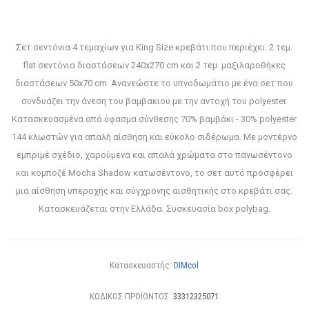
Σετ σεντόνια 4 τεμαχίων για King Size κρεβάτι που περιέχει: 2 τεμ.
flat σεντόνια διαστάσεων 240x270 cm και 2 τεμ. μαξιλαροθήκες
διαστάσεων 50x70 cm. Ανανεώστε το υπνοδωμάτιο με ένα σετ που
συνδυάζει την άνεση του βαμβακιού με την αντοχή του polyester.
Κατασκευασμένα από ύφασμα σύνθεσης 70% βαμβάκι - 30% polyester
144 κλωστών για απαλή αίσθηση και εύκολο σιδέρωμα. Με μοντέρνο
εμπριμέ σχέδιο, χαρούμενα και απαλά χρώματα στο πανωσέντονο
και κομποζέ Mocha Shadow κατωσέντονο, το σετ αυτό προσφέρει
μια αίσθηση υπεροχής και σύγχρονης αισθητικής στο κρεβάτι σας.
Κατασκευάζεται στην Ελλάδα. Συσκευασία box polybag.
Κατασκευαστής:
DIMcol
ΚΩΔΙΚΟΣ ΠΡΟΪΟΝΤΟΣ:
33312325071