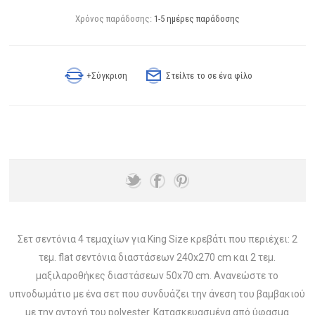
Χρόνος παράδοσης:
1-5 ημέρες παράδοσης
+Σύγκριση
Στείλτε το σε ένα φίλο
Σετ σεντόνια 4 τεμαχίων για King Size κρεβάτι που περιέχει: 2
τεμ. flat σεντόνια διαστάσεων 240x270 cm και 2 τεμ.
μαξιλαροθήκες διαστάσεων 50x70 cm. Ανανεώστε το
υπνοδωμάτιο με ένα σετ που συνδυάζει την άνεση του βαμβακιού
με την αντοχή του polyester. Κατασκευασμένα από ύφασμα