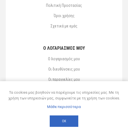
Πολιτική Προστασίας
Όροι χρήσης
Σχετικά με εμάς
Ο ΛΟΓΑΡΙΑΣΜΌΣ ΜΟΥ
Ο λογαριασμός μου
Οι διευθύνσεις μου
Οι παραγγελίες μου
Αγαπημένα
Τα cookies μας βοηθούν να παρέχουμε τις υπηρεσίες μας. Με τη
χρήση των υπηρεσιών μας, συμφωνείτε με τη χρήση των cookies.
Μάθε περισσότερα
Powered by
nopCommerce
© 2026 Δ ΚΥΡΣΑΝΙΔΗΣ ΚΑΙ ΥΙΟΣ ΟΕ
ΟΚ
Developed by
Northcom
-
Live διασύνδεση με Soft1 ERP