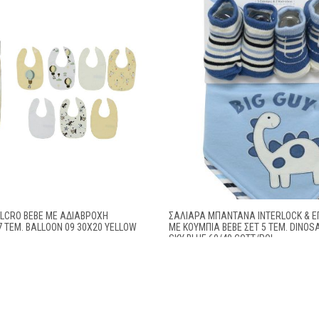
ELCRO BEBE ΜΕ ΑΔΙΆΒΡΟΧΗ
ΣΑΛΙΆΡΑ ΜΠΑΝΤΆΝΑ INTERLOCK & Ε
7 ΤΕΜ. BALLOON 09 30X20 YELLOW
ΜΕ ΚΟΥΜΠΊΑ BEBE ΣΕΤ 5 ΤΕΜ. DINOS
L
SKY BLUE 60/40 COTT/POL