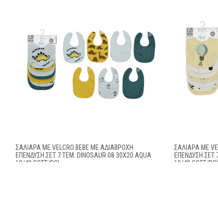
ΣΑΛΙΆΡΑ ΜΕ VELCRO BEBE ΜΕ ΑΔΙΆΒΡΟΧΗ
ΣΑΛΙΆΡΑ ΜΕ V
ΕΠΈΝΔΥΣΗ ΣΕΤ 7 ΤΕΜ. DINOSAUR 08 30X20 AQUA
ΕΠΈΝΔΥΣΗ ΣΕΤ 
60/40 COTT/POL
60/40 COTT/PO