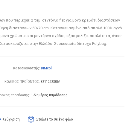
ων που περιέχει: 2 τεμ. σεντόνια flat για μονό κρεβάτι διαστάσεων
ροθήκη διαστάσεων 50x70 cm. Κατασκευασμένο από απαλό 100% αγνό
μενα χρώματα και μοντέρνα σχέδια, εξασφαλίζει απαλότητα, άνεση
 Κατασκευάζεται στην Ελλάδα. Συσκευασία δίπτυχο Polybag.
Κατασκευαστής:
DIMcol
ΚΩΔΙΚΟΣ ΠΡΟΪΟΝΤΟΣ:
32112223064
ρόνος παράδοσης:
1-5 ημέρες παράδοσης
+Σύγκριση
Στείλτε το σε ένα φίλο