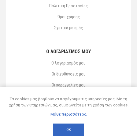
Πολιτική Προστασίας
Όροι χρήσης
Σχετικά με εμάς
Ο ΛΟΓΑΡΙΑΣΜΌΣ ΜΟΥ
Ο λογαριασμός μου
Οι διευθύνσεις μου
Οι παραγγελίες μου
Αγαπημένα
Τα cookies μας βοηθούν να παρέχουμε τις υπηρεσίες μας. Με τη
χρήση των υπηρεσιών μας, συμφωνείτε με τη χρήση των cookies.
Μάθε περισσότερα
Powered by
nopCommerce
© 2026 Δ ΚΥΡΣΑΝΙΔΗΣ ΚΑΙ ΥΙΟΣ ΟΕ
ΟΚ
Developed by
Northcom
-
Live διασύνδεση με Soft1 ERP