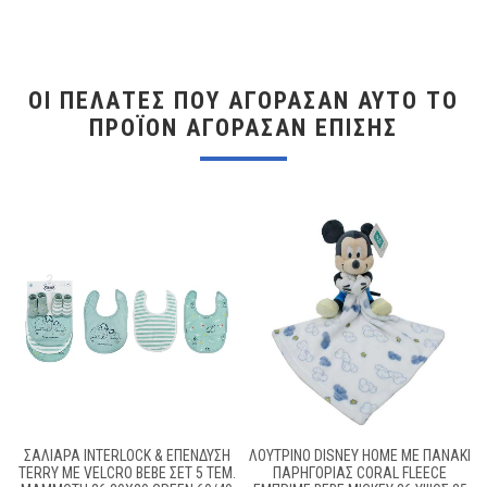
ΟΙ ΠΕΛΆΤΕΣ ΠΟΥ ΑΓΌΡΑΣΑΝ ΑΥΤΌ ΤΟ
ΠΡΟΪΌΝ ΑΓΌΡΑΣΑΝ ΕΠΊΣΗΣ
ΣΑΛΙΆΡΑ INTERLOCK & ΕΠΈΝΔΥΣΗ
ΛΟΎΤΡΙΝΟ DISNEY HOME ΜΕ ΠΑΝΆΚΙ
TERRY ΜΕ VELCRO BEBE ΣΕΤ 5 ΤΕΜ.
ΠΑΡΗΓΟΡΊΑΣ CORAL FLEECE