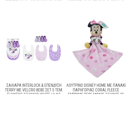
MAMMOTH 26 30X20 GREEN 60/40
ΕΜΠΡΙΜΈ BEBE MICKEY 36 ΎΨΟΣ 25
COTT/POL
CM WHITE-BLUE 100% POLYESTER
ΣΑΛΙΆΡΑ INTERLOCK & ΕΠΈΝΔΥΣΗ
ΛΟΎΤΡΙΝΟ DISNEY HOME ΜΕ ΠΑΝΆΚΙ
TERRY ΜΕ VELCRO BEBE ΣΕΤ 5 ΤΕΜ.
ΠΑΡΗΓΟΡΊΑΣ CORAL FLEECE
FLOWERS 27 30X20 WHITE-LILAC
ΕΜΠΡΙΜΈ BEBE MINNIE 37 ΎΨΟΣ 25
60/40 COTT/POL
CM PINK 100% POLYESTER