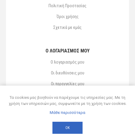
Πολιτική Προστασίας
Όροι χρήσης
Σχετικά με εμάς
Ο ΛΟΓΑΡΙΑΣΜΌΣ ΜΟΥ
Ο λογαριασμός μου
Οι διευθύνσεις μου
Οι παραγγελίες μου
Αγαπημένα
Τα cookies μας βοηθούν να παρέχουμε τις υπηρεσίες μας. Με τη
χρήση των υπηρεσιών μας, συμφωνείτε με τη χρήση των cookies.
Μάθε περισσότερα
Powered by
nopCommerce
© 2026 Δ ΚΥΡΣΑΝΙΔΗΣ ΚΑΙ ΥΙΟΣ ΟΕ
ΟΚ
Developed by
Northcom
-
Live διασύνδεση με Soft1 ERP