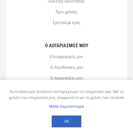
Πολιτική Προστασίας
Όροι χρήσης
Σχετικά με εμάς
Ο ΛΟΓΑΡΙΑΣΜΌΣ ΜΟΥ
Ο λογαριασμός μου
Οι διευθύνσεις μου
Οι παραγγελίες μου
Αγαπημένα
Τα cookies μας βοηθούν να παρέχουμε τις υπηρεσίες μας. Με τη
χρήση των υπηρεσιών μας, συμφωνείτε με τη χρήση των cookies.
Μάθε περισσότερα
Powered by
nopCommerce
© 2026 Δ ΚΥΡΣΑΝΙΔΗΣ ΚΑΙ ΥΙΟΣ ΟΕ
ΟΚ
Developed by
Northcom
-
Live διασύνδεση με Soft1 ERP