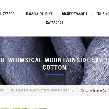
ΚΗ ΣΥΛΛΟΓΗ
ΠΑΙΔΙΚΑ-ΕΦΗΒΙΚΑ
DISNEY ΣΥΛΛΟΓΗ
ΕΝΗΛΙΚ
ΚΑΤΆΛΟΓΟΣ
BE WHIMSICAL MOUNTAINSIDE 587 1
COTTON
ΙΜΕ
/
ΣΕΝΤΟΝΙΑ ΒΑΜΒΑΚΕΡΑ ΚΟΥΝΙΑΣ ΕΜΠΡΙΜΕ ΣΕΤ 3 τεμ
/
Σεντόνια Εμπριμέ Σετ 