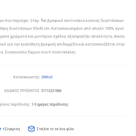
ων που περιέχει: 2τεμ. flat βρεφικά σεντονάκια κούνιας διαστάσεων
ροθήκη διαστάσεων 35x45 cm. Κατασκευασμένο από απαλό 100% αγνό
μενα χρώματα και μοντέρνα σχέδια, εξασφαλίζει απαλότητα, άνεση
ανικό για την ευαίσθητη βρεφική επιδερμίδα και κατασκευάζεται στην
α. Συσκευασία δώρου κουτί πολυτελείας.
Κατασκευαστής:
DIMcol
ΚΩΔΙΚΟΣ ΠΡΟΪΟΝΤΟΣ:
31112221066
ρόνος παράδοσης:
1-5 ημέρες παράδοσης
+Σύγκριση
Στείλτε το σε ένα φίλο