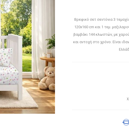
Βρεφικό σετ σεντόνια 3 τεμαχί
120x160 cm και 1 τεμ. μαξιλα
βαμβάκι 144 κλωστών, με χαρού
και αντοχή στο χρόνο. Είναι ιδ
Ελλάδ
Χ