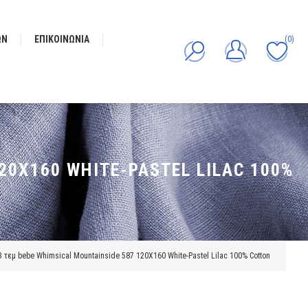
ΩΝ
ΕΠΙΚΟΙΝΩΝΊΑ
(0)
20X160 WHITE-PASTEL LILAC 100%
3 τεμ bebe Whimsical Mountainside 587 120X160 White-Pastel Lilac 100% Cotton