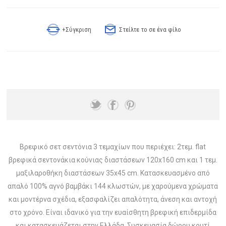
+Σύγκριση
Στείλτε το σε ένα φίλο
Βρεφικό σετ σεντόνια 3 τεμαχίων που περιέχει: 2τεμ. flat
βρεφικά σεντονάκια κούνιας διαστάσεων 120x160 cm και 1 τεμ.
μαξιλαροθήκη διαστάσεων 35x45 cm. Κατασκευασμένο από
απαλό 100% αγνό βαμβάκι 144 κλωστών, με χαρούμενα χρώματα
και μοντέρνα σχέδια, εξασφαλίζει απαλότητα, άνεση και αντοχή
στο χρόνο. Είναι ιδανικό για την ευαίσθητη βρεφική επιδερμίδα
και κατασκευάζεται στην Ελλάδα. Συσκευασία δώρου κουτί