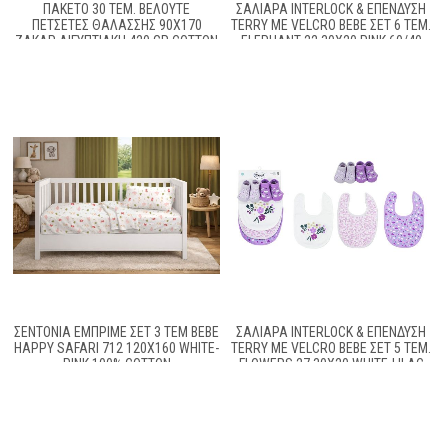
ΠΑΚΕΤΟ 30 ΤΕΜ. ΒΕΛΟΥΤΕ
ΣΑΛΙΆΡΑ INTERLOCK & ΕΠΈΝΔΥΣΗ
ΠΕΤΣΕΤΕΣ ΘΑΛΑΣΣΗΣ 90X170
TERRY ΜΕ VELCRO BEBE ΣΕΤ 6 ΤΕΜ.
ΖΑΚΑΡ ΑΙΓΥΠΤΙΑΚΗ 420 GR COTTON
ELEPHANT 22 30X20 PINK 60/40
100%
COTT/POL
ΣΕΝΤΌΝΙΑ ΕΜΠΡΙΜΈ ΣΕΤ 3 ΤΕΜ BEBE
ΣΑΛΙΆΡΑ INTERLOCK & ΕΠΈΝΔΥΣΗ
HAPPY SAFARI 712 120X160 WHITE-
TERRY ΜΕ VELCRO BEBE ΣΕΤ 5 ΤΕΜ.
PINK 100% COTTON
FLOWERS 27 30X20 WHITE-LILAC
60/40 COTT/POL