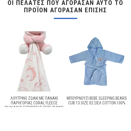
ΟΙ ΠΕΛΆΤΕΣ ΠΟΥ ΑΓΌΡΑΣΑΝ ΑΥΤΌ ΤΟ
ΠΡΟΪΌΝ ΑΓΌΡΑΣΑΝ ΕΠΊΣΗΣ
ΛΟΎΤΡΙΝΟ ΖΩΆΚΙ ΜΕ ΠΑΝΆΚΙ
ΜΠΟΥΡΝΟΥΖΙ BEBE SLEEPING BEARS
ΠΑΡΗΓΟΡΊΑΣ CORAL FLEECE
CUB 13 SIZE:02 ΣΙΕΛ COTTON 100%
ΨΗΦΙΑΚΉΣ ΕΚΤΎΠΩΣΗΣ BEBE BUNNY
14 ΎΨΟΣ 20 CM PINK 100%
POLYESTER