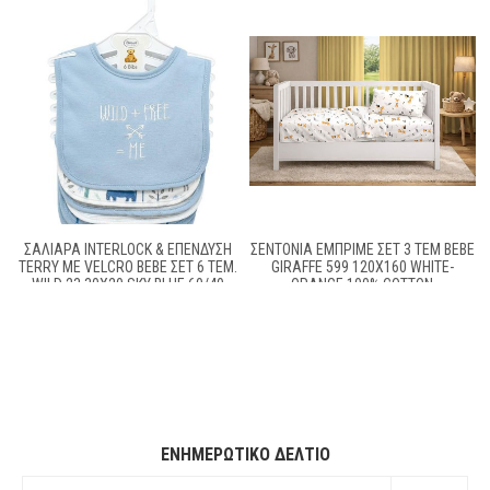
ΣΑΛΙΆΡΑ INTERLOCK & ΕΠΈΝΔΥΣΗ
ΣΕΝΤΌΝΙΑ ΕΜΠΡΙΜΈ ΣΕΤ 3 ΤΕΜ BEBE
TERRY ΜΕ VELCRO BEBE ΣΕΤ 6 ΤΕΜ.
GIRAFFE 599 120X160 WHITE-
WILD 23 30X20 SKY BLUE 60/40
ORANGE 100% COTTON
COTT/POL
ΕΝΗΜΕΡΩΤΙΚΌ ΔΕΛΤΊΟ