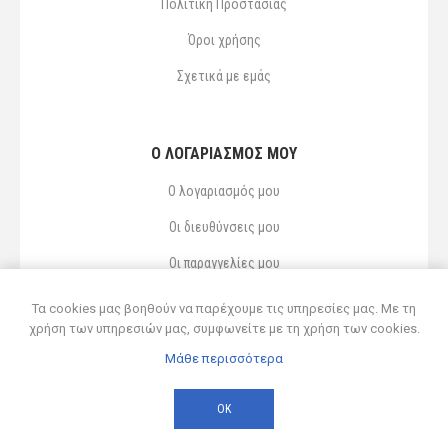
Πολιτική Προστασίας
Όροι χρήσης
Σχετικά με εμάς
Ο ΛΟΓΑΡΙΑΣΜΌΣ ΜΟΥ
Ο λογαριασμός μου
Οι διευθύνσεις μου
Οι παραγγελίες μου
Αγαπημένα
Τα cookies μας βοηθούν να παρέχουμε τις υπηρεσίες μας. Με τη
χρήση των υπηρεσιών μας, συμφωνείτε με τη χρήση των cookies.
Μάθε περισσότερα
Powered by
nopCommerce
© 2026 Δ ΚΥΡΣΑΝΙΔΗΣ ΚΑΙ ΥΙΟΣ ΟΕ
ΟΚ
Developed by
Northcom
-
Live διασύνδεση με Soft1 ERP