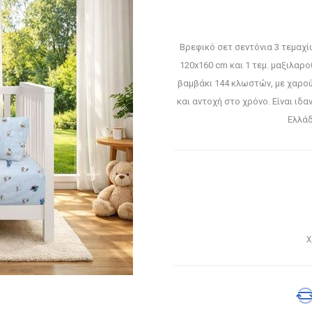
Βρεφικό σετ σεντόνια 3 τεμαχί
120x160 cm και 1 τεμ. μαξιλα
βαμβάκι 144 κλωστών, με χαρού
και αντοχή στο χρόνο. Είναι ιδ
Ελλάδ
Χ