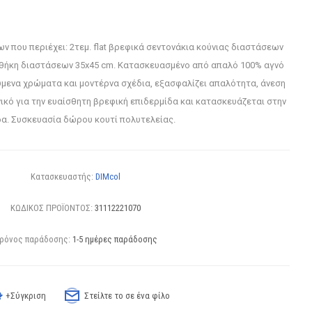
ων που περιέχει: 2τεμ. flat βρεφικά σεντονάκια κούνιας διαστάσεων
ροθήκη διαστάσεων 35x45 cm. Κατασκευασμένο από απαλό 100% αγνό
μενα χρώματα και μοντέρνα σχέδια, εξασφαλίζει απαλότητα, άνεση
ανικό για την ευαίσθητη βρεφική επιδερμίδα και κατασκευάζεται στην
α. Συσκευασία δώρου κουτί πολυτελείας.
Κατασκευαστής:
DIMcol
ΚΩΔΙΚΟΣ ΠΡΟΪΟΝΤΟΣ:
31112221070
ρόνος παράδοσης:
1-5 ημέρες παράδοσης
+Σύγκριση
Στείλτε το σε ένα φίλο