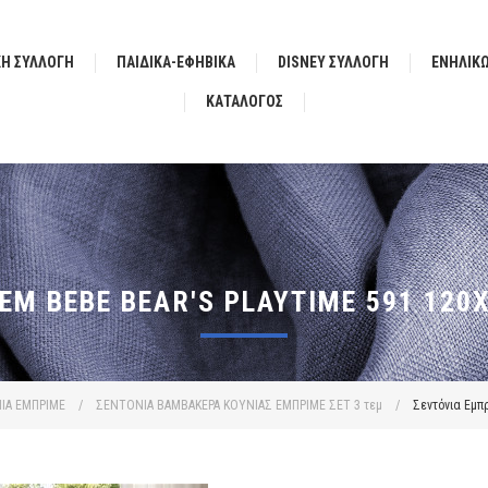
ΚΗ ΣΥΛΛΟΓΗ
ΠΑΙΔΙΚΑ-ΕΦΗΒΙΚΑ
DISNEY ΣΥΛΛΟΓΗ
ΕΝΗΛΙΚ
ΚΑΤΆΛΟΓΟΣ
ΕΜ BEBE BEAR'S PLAYTIME 591 120
ΙΑ ΕΜΠΡΙΜΕ
/
ΣΕΝΤΟΝΙΑ ΒΑΜΒΑΚΕΡΑ ΚΟΥΝΙΑΣ ΕΜΠΡΙΜΕ ΣΕΤ 3 τεμ
/
Σεντόνια Εμπρ