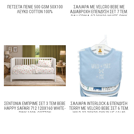
ΠΕΤΣΕΤΑ ΠΕΝΙΕ 500 GSM 50X100
ΣΑΛΙΆΡΑ ΜΕ VELCRO BEBE ΜΕ
ΛΕΥΚΟ COTTON 100%
ΑΔΙΆΒΡΟΧΗ ΕΠΈΝΔΥΣΗ ΣΕΤ 7 ΤΕΜ.
BALLERINA 07 30X20 WHITE-PINK
60/40 COTT/POL
ΣΕΝΤΌΝΙΑ ΕΜΠΡΙΜΈ ΣΕΤ 3 ΤΕΜ BEBE
ΣΑΛΙΆΡΑ INTERLOCK & ΕΠΈΝΔΥΣΗ
HAPPY SAFARI 712 120X160 WHITE-
TERRY ΜΕ VELCRO BEBE ΣΕΤ 6 ΤΕΜ.
PINK 100% COTTON
WILD 23 30X20 SKY BLUE 60/40
COTT/POL