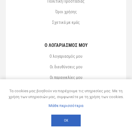
Πολιτική Προστασίας
Όροι χρήσης
Σχετικά με εμάς
Ο ΛΟΓΑΡΙΑΣΜΌΣ ΜΟΥ
Ο λογαριασμός μου
Οι διευθύνσεις μου
Οι παραγγελίες μου
Αγαπημένα
Τα cookies μας βοηθούν να παρέχουμε τις υπηρεσίες μας. Με τη
χρήση των υπηρεσιών μας, συμφωνείτε με τη χρήση των cookies.
Μάθε περισσότερα
Powered by
nopCommerce
© 2026 Δ ΚΥΡΣΑΝΙΔΗΣ ΚΑΙ ΥΙΟΣ ΟΕ
ΟΚ
Developed by
Northcom
-
Live διασύνδεση με Soft1 ERP