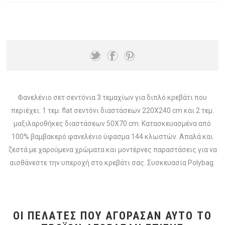
Φανελένιο σετ σεντόνια 3 τεμαχίων για διπλό κρεβάτι που
περιέχει: 1 τεμ. flat σεντόνι διαστάσεων 220Χ240 cm και 2 τεμ.
μαξιλαροθήκες διαστάσεων 50Χ70 cm. Κατασκευασμένα από
100% βαμβακερό φανελένιο ύφασμα 144 κλωστών. Απαλά και
ζεστά με χαρούμενα χρώματα και μοντέρνες παραστάσεις για να
αισθάνεστε την υπεροχή στο κρεβάτι σας. Συσκευασία Polybag.
ΟΙ ΠΕΛΆΤΕΣ ΠΟΥ ΑΓΌΡΑΣΑΝ ΑΥΤΌ ΤΟ