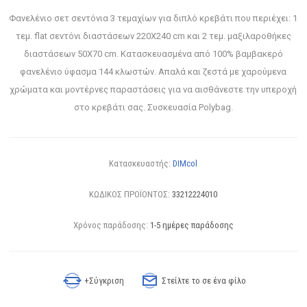
Φανελένιο σετ σεντόνια 3 τεμαχίων για διπλό κρεβάτι που περιέχει: 1
τεμ. flat σεντόνι διαστάσεων 220Χ240 cm και 2 τεμ. μαξιλαροθήκες
διαστάσεων 50Χ70 cm. Κατασκευασμένα από 100% βαμβακερό
φανελένιο ύφασμα 144 κλωστών. Απαλά και ζεστά με χαρούμενα
χρώματα και μοντέρνες παραστάσεις για να αισθάνεστε την υπεροχή
στο κρεβάτι σας. Συσκευασία Polybag.
Κατασκευαστής:
DIMcol
ΚΩΔΙΚΟΣ ΠΡΟΪΟΝΤΟΣ:
33212224010
Χρόνος παράδοσης:
1-5 ημέρες παράδοσης
+Σύγκριση
Στείλτε το σε ένα φίλο