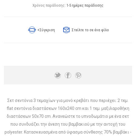
Χρόνος παράδοσης:
1-5 ημέρες παράδοσης
+Σύγκριση
Στείλτε το σε ένα φίλο
Σετ σεντόνια 3 τεμαχίων για μονό κρεβάτι που περιέχει: 2 τεμ.
flat σεντόνια διαστάσεων 160x240 cm και 1 τεμ. μαξιλαροθήκη
διαστάσεων 50x70 cm. Ανανεώστε το υπνοδωμάτιο με ένα σετ
που συνδυάζει την άνεση του βαμβακιού με την αντοχή του
polyester. Κατασκευασμένα από ύφασμα σύνθεσης 70% βαμβάκι -