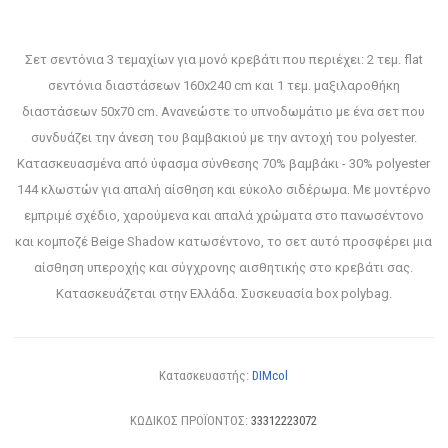
Σετ σεντόνια 3 τεμαχίων για μονό κρεβάτι που περιέχει: 2 τεμ. flat
σεντόνια διαστάσεων 160x240 cm και 1 τεμ. μαξιλαροθήκη
διαστάσεων 50x70 cm. Ανανεώστε το υπνοδωμάτιο με ένα σετ που
συνδυάζει την άνεση του βαμβακιού με την αντοχή του polyester.
Κατασκευασμένα από ύφασμα σύνθεσης 70% βαμβάκι - 30% polyester
144 κλωστών για απαλή αίσθηση και εύκολο σιδέρωμα. Με μοντέρνο
εμπριμέ σχέδιο, χαρούμενα και απαλά χρώματα στο πανωσέντονο
και κομποζέ Beige Shadow κατωσέντονο, το σετ αυτό προσφέρει μια
αίσθηση υπεροχής και σύγχρονης αισθητικής στο κρεβάτι σας.
Κατασκευάζεται στην Ελλάδα. Συσκευασία box polybag.
Κατασκευαστής:
DIMcol
ΚΩΔΙΚΟΣ ΠΡΟΪΟΝΤΟΣ:
33312223072