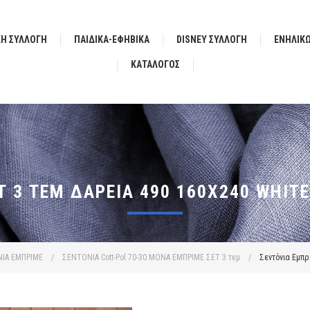
ΚΗ ΣΥΛΛΟΓΗ
ΠΑΙΔΙΚΑ-ΕΦΗΒΙΚΑ
DISNEY ΣΥΛΛΟΓΗ
ΕΝΗΛΙΚ
ΚΑΤΆΛΟΓΟΣ
 3 ΤΕΜ ΔΑΡΕΊΑ 490 160X240 WHITE
ΙΑ ΕΜΠΡΙΜΕ
/
ΣΕΝΤΟΝΙΑ Cott-Pol 70-30 ΜΟΝΑ ΕΜΠΡΙΜΕ ΣΕΤ 3 τεμ
/
Σεντόνια Εμπρι