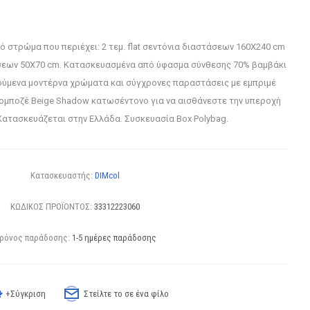
νό στρώμα που περιέχει: 2 τεμ. flat σεντόνια διαστάσεων 160X240 cm
άσεων 50X70 cm. Κατασκευασμένα από ύφασμα σύνθεσης 70% βαμβάκι
χαρούμενα μοντέρνα χρώματα και σύγχρονες παραστάσεις με εμπριμέ
ομποζέ Beige Shadow κατωσέντονο για να αισθάνεστε την υπεροχή
Κατασκευάζεται στην Ελλάδα. Συσκευασία Box Polybag.
Κατασκευαστής:
DIMcol
ΚΩΔΙΚΟΣ ΠΡΟΪΟΝΤΟΣ:
33312223060
ρόνος παράδοσης:
1-5 ημέρες παράδοσης
+Σύγκριση
Στείλτε το σε ένα φίλο