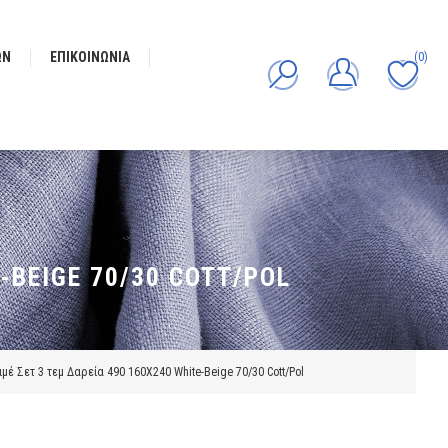
ΩΝ
ΕΠΙΚΟΙΝΩΝΊΑ
(0)
-BEIGE 70/30 COTT/POL
μέ Σετ 3 τεμ Δαρεία 490 160X240 White-Beige 70/30 Cott/Pol