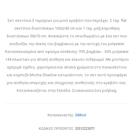
Σετ σεντόνια 3 τεμαχίων για μονό κρεβάτι που περιέχει: 2 τεμ. flat
σεντόνια διαστάσεων 160x240 cm και 1 τεμ. μαξιλαροθήκη
διαστάσεων 50x70 cm. Ανανεώστε το υπνοδωμάτιο με ένα σετ που
συνδυάζει την άνεση του βαμβακιού με την αντοχή του polyester.
Κατασκευασμένα από ύφασμα σύνθεσης 70% βαμβάκι - 30% polyester
144 κλωστών για απαλή αίσθηση και εύκολο σιδέρωμα. Με μοντέρνο
εμπριμέ σχέδιο, χαρούμενα και απαλά χρώματα στο πανωσέντονο
και κομποζέ Mocha Shadow κατωσέντονο, το σετ αυτό προσφέρει
μια αίσθηση υπεροχής και σύγχρονης αισθητικής στο κρεβάτι σας.
Κατασκευάζεται στην Ελλάδα. Συσκευασία box polybag.
Κατασκευαστής:
DIMcol
ΚΩΔΙΚΟΣ ΠΡΟΪΟΝΤΟΣ:
33312223071