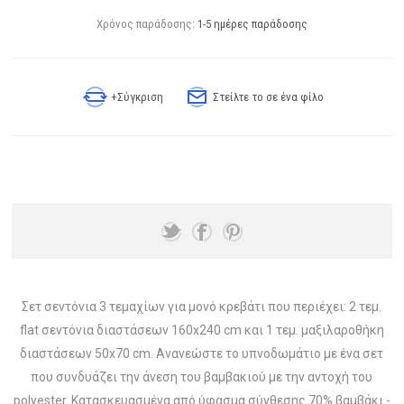
Χρόνος παράδοσης:
1-5 ημέρες παράδοσης
+Σύγκριση
Στείλτε το σε ένα φίλο
Σετ σεντόνια 3 τεμαχίων για μονό κρεβάτι που περιέχει: 2 τεμ.
flat σεντόνια διαστάσεων 160x240 cm και 1 τεμ. μαξιλαροθήκη
διαστάσεων 50x70 cm. Ανανεώστε το υπνοδωμάτιο με ένα σετ
που συνδυάζει την άνεση του βαμβακιού με την αντοχή του
polyester. Κατασκευασμένα από ύφασμα σύνθεσης 70% βαμβάκι -