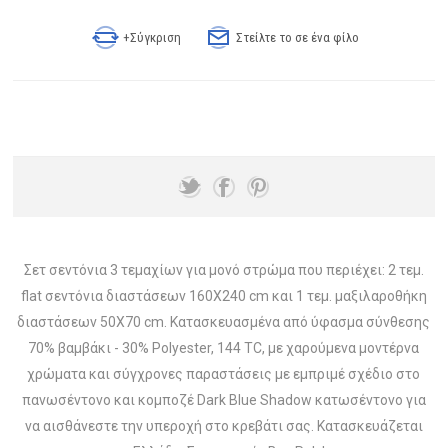
+Σύγκριση
Στείλτε το σε ένα φίλο
Σετ σεντόνια 3 τεμαχίων για μονό στρώμα που περιέχει: 2 τεμ.
flat σεντόνια διαστάσεων 160X240 cm και 1 τεμ. μαξιλαροθήκη
διαστάσεων 50X70 cm. Κατασκευασμένα από ύφασμα σύνθεσης
70% βαμβάκι - 30% Polyester, 144 TC, με χαρούμενα μοντέρνα
χρώματα και σύγχρονες παραστάσεις με εμπριμέ σχέδιο στο
πανωσέντονο και κομποζέ Dark Blue Shadow κατωσέντονο για
να αισθάνεστε την υπεροχή στο κρεβάτι σας. Κατασκευάζεται