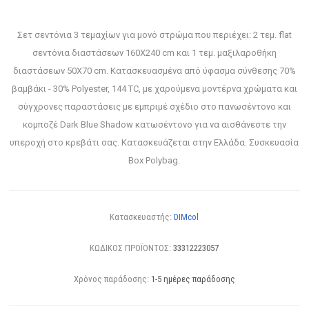
Σετ σεντόνια 3 τεμαχίων για μονό στρώμα που περιέχει: 2 τεμ. flat
σεντόνια διαστάσεων 160X240 cm και 1 τεμ. μαξιλαροθήκη
διαστάσεων 50X70 cm. Κατασκευασμένα από ύφασμα σύνθεσης 70%
βαμβάκι - 30% Polyester, 144 TC, με χαρούμενα μοντέρνα χρώματα και
σύγχρονες παραστάσεις με εμπριμέ σχέδιο στο πανωσέντονο και
κομποζέ Dark Blue Shadow κατωσέντονο για να αισθάνεστε την
υπεροχή στο κρεβάτι σας. Κατασκευάζεται στην Ελλάδα. Συσκευασία
Box Polybag.
Κατασκευαστής:
DIMcol
ΚΩΔΙΚΟΣ ΠΡΟΪΟΝΤΟΣ:
33312223057
Χρόνος παράδοσης:
1-5 ημέρες παράδοσης