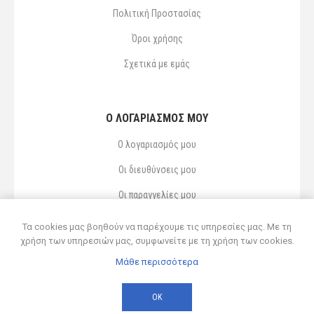
Πολιτική Προστασίας
Όροι χρήσης
Σχετικά με εμάς
Ο ΛΟΓΑΡΙΑΣΜΌΣ ΜΟΥ
Ο λογαριασμός μου
Οι διευθύνσεις μου
Οι παραγγελίες μου
Αγαπημένα
Τα cookies μας βοηθούν να παρέχουμε τις υπηρεσίες μας. Με τη
χρήση των υπηρεσιών μας, συμφωνείτε με τη χρήση των cookies.
Μάθε περισσότερα
Powered by
nopCommerce
© 2026 Δ ΚΥΡΣΑΝΙΔΗΣ ΚΑΙ ΥΙΟΣ ΟΕ
ΟΚ
Developed by
Northcom
-
Live διασύνδεση με Soft1 ERP