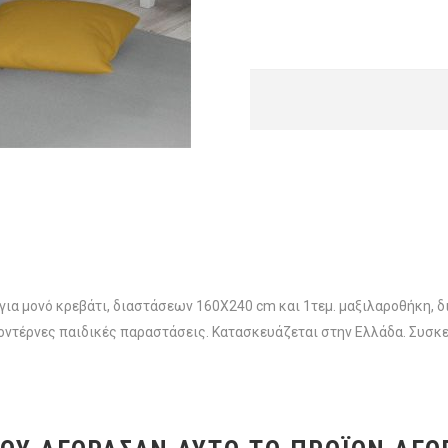
flat για μονό κρεβάτι, διαστάσεων 160X240 cm και 1τεμ. μαξιλαροθήκ
ντέρνες παιδικές παραστάσεις. Κατασκευάζεται στην Ελλάδα. Συσκε