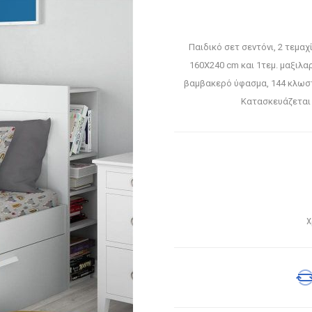
Παιδικό σετ σεντόνι, 2 τεμαχ
160X240 cm και 1τεμ. μαξιλ
βαμβακερό ύφασμα, 144 κλωστ
Κατασκευάζεται 
Χ