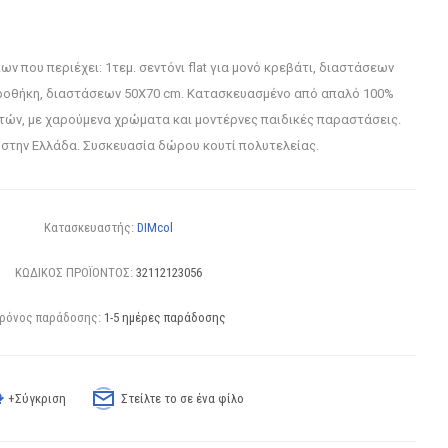
ίων που περιέχει: 1τεμ. σεντόνι flat για μονό κρεβάτι, διαστάσεων
αροθήκη, διαστάσεων 50X70 cm. Κατασκευασμένο από απαλό 100%
ών, με χαρούμενα χρώματα και μοντέρνες παιδικές παραστάσεις.
στην Ελλάδα. Συσκευασία δώρου κουτί πολυτελείας.
Κατασκευαστής:
DIMcol
ΚΩΔΙΚΟΣ ΠΡΟΪΟΝΤΟΣ:
32112123056
ρόνος παράδοσης:
1-5 ημέρες παράδοσης
+Σύγκριση
Στείλτε το σε ένα φίλο