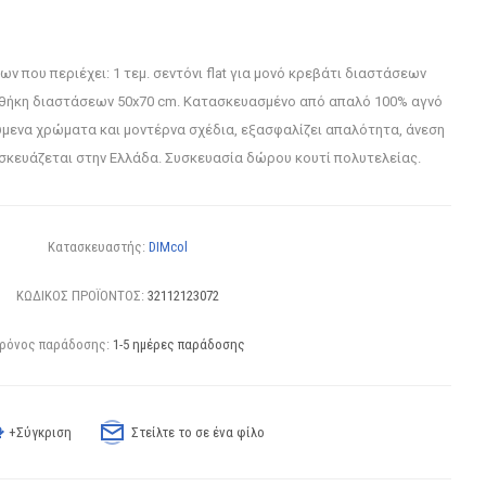
ων που περιέχει: 1 τεμ. σεντόνι flat για μονό κρεβάτι διαστάσεων
ροθήκη διαστάσεων 50x70 cm. Κατασκευασμένο από απαλό 100% αγνό
μενα χρώματα και μοντέρνα σχέδια, εξασφαλίζει απαλότητα, άνεση
ασκευάζεται στην Ελλάδα. Συσκευασία δώρου κουτί πολυτελείας.
Κατασκευαστής:
DIMcol
ΚΩΔΙΚΟΣ ΠΡΟΪΟΝΤΟΣ:
32112123072
ρόνος παράδοσης:
1-5 ημέρες παράδοσης
+Σύγκριση
Στείλτε το σε ένα φίλο