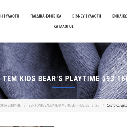
ΚΗ ΣΥΛΛΟΓΗ
ΠΑΙΔΙΚΑ-ΕΦΗΒΙΚΑ
DISNEY ΣΥΛΛΟΓΗ
ΕΝΗΛΙΚ
ΚΑΤΆΛΟΓΟΣ
 ΤΕΜ KIDS BEAR'S PLAYTIME 593 1
ΟΝΙΑ ΕΜΠΡΙΜΕ
/
ΣΕΝΤΟΝΙΑ ΒΑΜΒΑΚΕΡΑ ΜΟΝΑ ΕΜΠΡΙΜΕ ΣΕΤ 2 τεμ
/
Σεντόνια Εμπρ