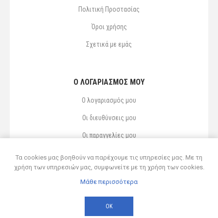
Πολιτική Προστασίας
Όροι χρήσης
Σχετικά με εμάς
Ο ΛΟΓΑΡΙΑΣΜΌΣ ΜΟΥ
Ο λογαριασμός μου
Οι διευθύνσεις μου
Οι παραγγελίες μου
Αγαπημένα
Τα cookies μας βοηθούν να παρέχουμε τις υπηρεσίες μας. Με τη
χρήση των υπηρεσιών μας, συμφωνείτε με τη χρήση των cookies.
Μάθε περισσότερα
Powered by
nopCommerce
© 2026 Δ ΚΥΡΣΑΝΙΔΗΣ ΚΑΙ ΥΙΟΣ ΟΕ
ΟΚ
Developed by
Northcom
-
Live διασύνδεση με Soft1 ERP