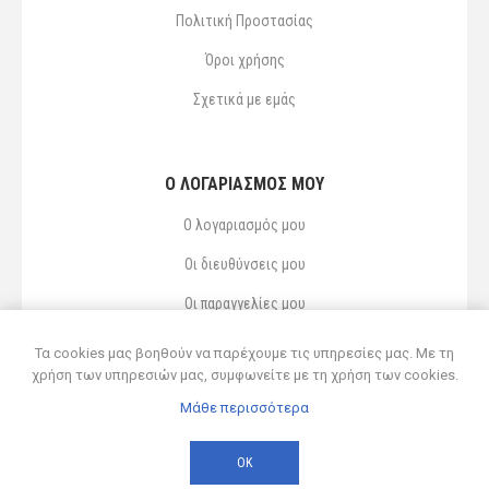
Πολιτική Προστασίας
Όροι χρήσης
Σχετικά με εμάς
Ο ΛΟΓΑΡΙΑΣΜΌΣ ΜΟΥ
Ο λογαριασμός μου
Οι διευθύνσεις μου
Οι παραγγελίες μου
Αγαπημένα
Τα cookies μας βοηθούν να παρέχουμε τις υπηρεσίες μας. Με τη
χρήση των υπηρεσιών μας, συμφωνείτε με τη χρήση των cookies.
Μάθε περισσότερα
Powered by
nopCommerce
© 2026 Δ ΚΥΡΣΑΝΙΔΗΣ ΚΑΙ ΥΙΟΣ ΟΕ
ΟΚ
Developed by
Northcom
-
Live διασύνδεση με Soft1 ERP