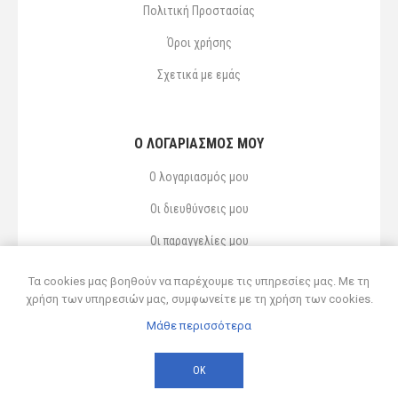
Πολιτική Προστασίας
Όροι χρήσης
Σχετικά με εμάς
Ο ΛΟΓΑΡΙΑΣΜΌΣ ΜΟΥ
Ο λογαριασμός μου
Οι διευθύνσεις μου
Οι παραγγελίες μου
Αγαπημένα
Τα cookies μας βοηθούν να παρέχουμε τις υπηρεσίες μας. Με τη
χρήση των υπηρεσιών μας, συμφωνείτε με τη χρήση των cookies.
Μάθε περισσότερα
Powered by
nopCommerce
© 2026 Δ ΚΥΡΣΑΝΙΔΗΣ ΚΑΙ ΥΙΟΣ ΟΕ
ΟΚ
Developed by
Northcom
-
Live διασύνδεση με Soft1 ERP