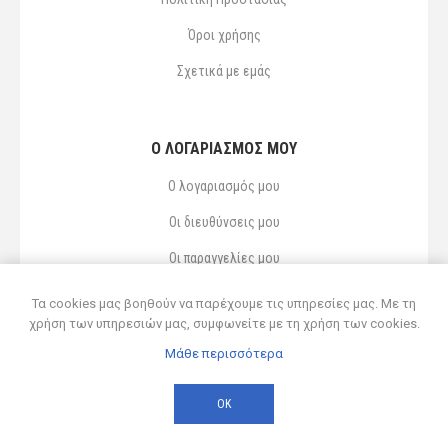
Όροι χρήσης
Σχετικά με εμάς
Ο ΛΟΓΑΡΙΑΣΜΌΣ ΜΟΥ
Ο λογαριασμός μου
Οι διευθύνσεις μου
Οι παραγγελίες μου
Αγαπημένα
Τα cookies μας βοηθούν να παρέχουμε τις υπηρεσίες μας. Με τη
χρήση των υπηρεσιών μας, συμφωνείτε με τη χρήση των cookies.
Μάθε περισσότερα
Powered by
nopCommerce
© 2026 Δ ΚΥΡΣΑΝΙΔΗΣ ΚΑΙ ΥΙΟΣ ΟΕ
ΟΚ
Developed by
Northcom
-
Live διασύνδεση με Soft1 ERP