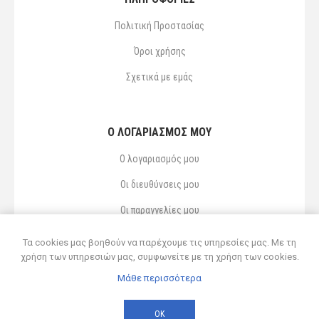
Πολιτική Προστασίας
Όροι χρήσης
Σχετικά με εμάς
Ο ΛΟΓΑΡΙΑΣΜΌΣ ΜΟΥ
Ο λογαριασμός μου
Οι διευθύνσεις μου
Οι παραγγελίες μου
Αγαπημένα
Τα cookies μας βοηθούν να παρέχουμε τις υπηρεσίες μας. Με τη
χρήση των υπηρεσιών μας, συμφωνείτε με τη χρήση των cookies.
Μάθε περισσότερα
Powered by
nopCommerce
© 2026 Δ ΚΥΡΣΑΝΙΔΗΣ ΚΑΙ ΥΙΟΣ ΟΕ
ΟΚ