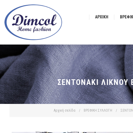
ΑΡΧΙΚΉ
ΒΡΕΦΙ
ΣΕΝΤΟΝΆΚΙ ΛΊΚΝΟΥ 
Αρχική σελίδα
/
ΒΡΕΦΙΚΗ ΣΥΛΛΟΓΗ
/
ΣΕΝΤΟΝ