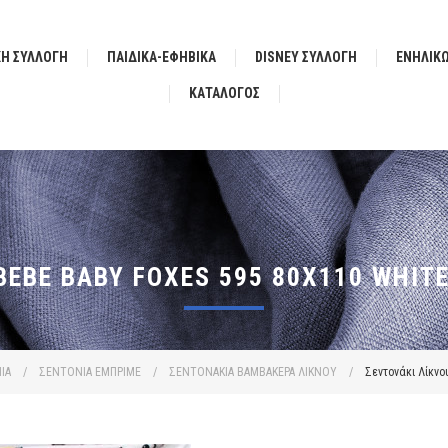
ΚΗ ΣΥΛΛΟΓΗ
ΠΑΙΔΙΚΑ-ΕΦΗΒΙΚΑ
DISNEY ΣΥΛΛΟΓΗ
ΕΝΗΛΙΚ
ΚΑΤΆΛΟΓΟΣ
BEBE BABY FOXES 595 80X110 WHIT
ΙΑ
/
ΣΕΝΤΟΝΙΑ ΕΜΠΡΙΜΕ
/
ΣΕΝΤΟΝΑΚΙΑ ΒΑΜΒΑΚΕΡΑ ΛΙΚΝΟΥ
/
Σεντονάκι Λίκνο