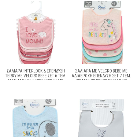
ΣΑΛΙΆΡΑ INTERLOCK & ΕΠΈΝΔΥΣΗ
ΣΑΛΙΆΡΑ ΜΕ VELCRO BEBE ΜΕ
TERRY ΜΕ VELCRO BEBE ΣΕΤ 6 ΤΕΜ.
ΑΔΙΆΒΡΟΧΗ ΕΠΈΝΔΥΣΗ ΣΕΤ 7 ΤΕΜ.
ELEPHANT 22 30X20 PINK 60/40
GIRAFFE 20 30X20 PINK 60/40
COTT/POL
COTT/POL