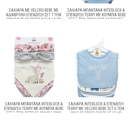
ΣΑΛΙΆΡΑ ΜΕ VELCRO BEBE ΜΕ
ΣΑΛΙΆΡΑ ΜΠΑΝΤΆΝΑ INTERLOCK &
ΑΔΙΆΒΡΟΧΗ ΕΠΈΝΔΥΣΗ ΣΕΤ 7 ΤΕΜ.
ΕΠΈΝΔΥΣΗ TERRY ΜΕ ΚΟΥΜΠΊΑ BEBE
DINOSAUR 08 30X20 AQUA 60/40
ΣΕΤ 5 ΤΕΜ. DINOSAUR 24 20X42.5
COTT/POL
SKY BLUE 60/40 COTT/POL
ΣΑΛΙΆΡΑ ΜΠΑΝΤΆΝΑ INTERLOCK &
ΣΑΛΙΆΡΑ INTERLOCK & ΕΠΈΝΔΥΣΗ
ΕΠΈΝΔΥΣΗ TERRY ΜΕ ΚΟΥΜΠΊΑ BEBE
TERRY ΜΕ VELCRO BEBE ΣΕΤ 6 ΤΕΜ.
ΣΕΤ 5 ΤΕΜ. DEER 25 20X42.5 PINK
WILD 23 30X20 SKY BLUE 60/40
60/40 COTT/POL
COTT/POL