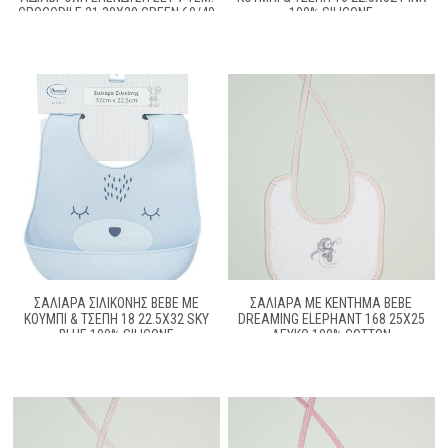
CROCODILE 21 30X20 GREEN 60/40
100% SILICONE
COTT/POL
ΣΑΛΙΆΡΑ ΣΙΛΙΚΌΝΗΣ BEBE ΜΕ
ΣΑΛΙΑΡΑ ΜΕ ΚΈΝΤΗΜΑ BEBE
ΚΟΥΜΠΊ & ΤΣΈΠΗ 18 22.5X32 SKY
DREAMING ELEPHANT 168 25X25
BLUE 100% SILICONE
ΛΕΥΚΌ 100% COTTON