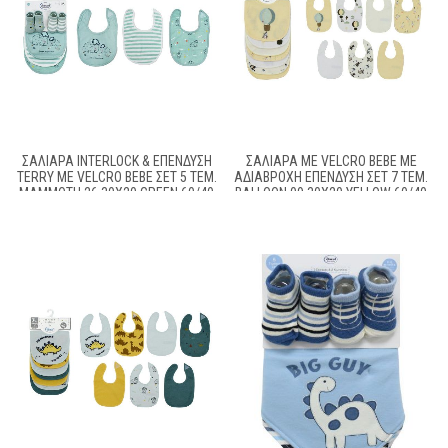
ΣΑΛΙΆΡΑ INTERLOCK & ΕΠΈΝΔΥΣΗ
ΣΑΛΙΆΡΑ ΜΕ VELCRO BEBE ΜΕ
TERRY ΜΕ VELCRO BEBE ΣΕΤ 5 ΤΕΜ.
ΑΔΙΆΒΡΟΧΗ ΕΠΈΝΔΥΣΗ ΣΕΤ 7 ΤΕΜ.
MAMMOTH 26 30X20 GREEN 60/40
BALLOON 09 30X20 YELLOW 60/40
COTT/POL
COTT/POL