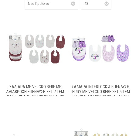
ΣΑΛΙΆΡΑ ΜΕ VELCRO BEBE ΜΕ
ΣΑΛΙΆΡΑ INTERLOCK & ΕΠΈΝΔΥΣΗ
ΑΔΙΆΒΡΟΧΗ ΕΠΈΝΔΥΣΗ ΣΕΤ 7 ΤΕΜ.
TERRY ΜΕ VELCRO BEBE ΣΕΤ 5 ΤΕΜ.
BALLERINA 07 30X20 WHITE-PINK
FLOWERS 27 30X20 WHITE-LILAC
60/40 COTT/POL
60/40 COTT/POL