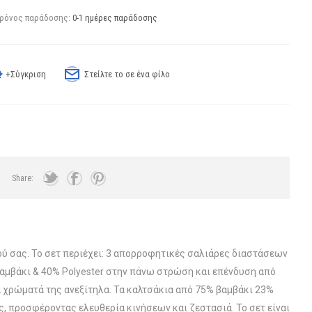
ρόνος παράδοσης:
0-1 ημέρες παράδοσης
+Σύγκριση
Στείλτε το σε ένα φίλο
Share:
ού σας. Το σετ περιέχει: 3 απορροφητικές σαλιάρες διαστάσεων
Βαμβάκι & 40% Polyester στην πάνω στρώση και επένδυση από
α χρώματά της ανεξίτηλα. Τα καλτσάκια από 75% βαμβάκι 23%
ς, προσφέροντας ελευθερία κινήσεων και ζεστασιά. Το σετ είναι