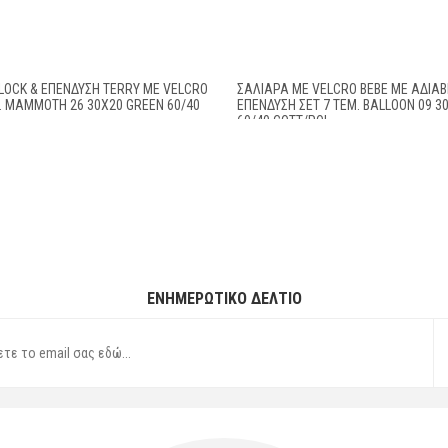
LOCK & ΕΠΈΝΔΥΣΗ TERRY ΜΕ VELCRO
ΣΑΛΙΆΡΑ ΜΕ VELCRO BEBE ΜΕ ΑΔΙΆ
Μ. MAMMOTH 26 30X20 GREEN 60/40
ΕΠΈΝΔΥΣΗ ΣΕΤ 7 ΤΕΜ. BALLOON 09 3
60/40 COTT/POL
ΕΝΗΜΕΡΩΤΙΚΌ ΔΕΛΤΊΟ