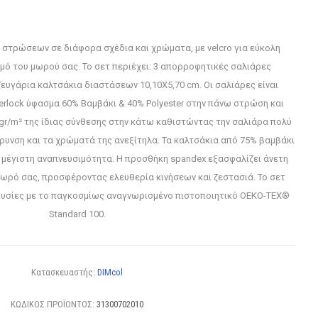
 στρώσεων σε διάφορα σχέδια και χρώματα, με velcro για εύκολη
μό του μωρού σας. Το σετ περιέχει: 3 απορροφητικές σαλιάρες
ευγάρια καλτσάκια διαστάσεων 10,10X5,70 cm. Οι σαλιάρες είναι
erlock ύφασμα 60% Βαμβάκι & 40% Polyester στην πάνω στρώση και
 gr/m² της ίδιας σύνθεσης στην κάτω καθιστώντας την σαλιάρα πολύ
κρυνση και τα χρώματά της ανεξίτηλα. Τα καλτσάκια από 75% βαμβάκι
α μέγιστη αναπνευσιμότητα. H προσθήκη spandex εξασφαλίζει άνετη
μωρό σας, προσφέροντας ελευθερία κινήσεων και ζεστασιά. Το σετ
ς ουσίες με το παγκοσμίως αναγνωρισμένο πιστοποιητικό OEKO-TEX®
Standard 100.
Κατασκευαστής:
DIMcol
ΚΩΔΙΚΟΣ ΠΡΟΪΟΝΤΟΣ:
31300702010