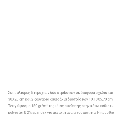
Σετ σαλιάρες 5 τεμαχίων δύο στρώσεων σε διάφορα σχέδια και 
30X20 cm και 2 ζευγάρια καλτσάκια διαστάσεων 10,10X5,70 cm.
Terry ύφασμα 180 gr/m² της ίδιας σύνθεσης στην κάτω καθιστώ
polyester & 2% spandex για μέγιστη αναπνευσιμότητα. H προσθή