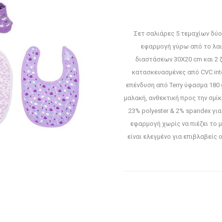
Σετ σαλιάρες 5 τεμαχίων δύο
εφαρμογή γύρω από το λαι
διαστάσεων 30X20 cm και 2 ζ
κατασκευασμένες από CVC int
επένδυση από Terry ύφασμα 180
μαλακή, ανθεκτική προς την σμί
23% polyester & 2% spandex γι
εφαρμογή χωρίς να πιέζει το 
είναι ελεγμένο για επιβλαβεί