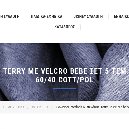
ΚΗ ΣΥΛΛΟΓΗ
ΠΑΙΔΙΚΑ-ΕΦΗΒΙΚΑ
DISNEY ΣΥΛΛΟΓΗ
ΕΝΗΛΙΚ
ΚΑΤΆΛΟΓΟΣ
 TERRY ΜΕ VELCRO BEBE ΣΕΤ 5 ΤΕΜ.
60/40 COTT/POL
/
ΜΕ VELCRO
/
INTERLOCK
/
Σαλιάρα Interlock & Επένδυση Terry με Velcro bebe