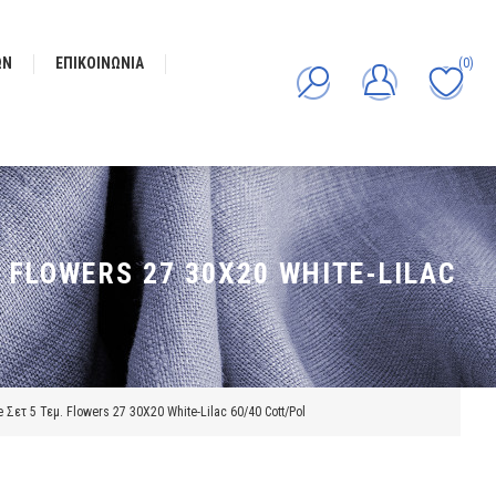
ΩΝ
ΕΠΙΚΟΙΝΩΝΊΑ
(0)
 FLOWERS 27 30X20 WHITE-LILAC
 Σετ 5 Τεμ. Flowers 27 30X20 White-Lilac 60/40 Cott/Pol