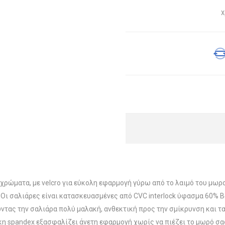
Χ
χρώματα, με velcro για εύκολη εφαρμογή γύρω από το λαιμό του μωρ
 Οι σαλιάρες είναι κατασκευασμένες από CVC interlock ύφασμα 60% 
ντας την σαλιάρα πολύ μαλακή, ανθεκτική προς την σμίκρυνση και τ
κη spandex εξασφαλίζει άνετη εφαρμογή χωρίς να πιέζει το μωρό σα