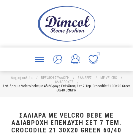
(0)
Αρχική σελίδα
/
ΒΡΕΦΙΚΗ ΣΥΛΛΟΓΗ
/
ΣΑΛΙΑΡΕΣ
/
ΜΕ VELCRO
/
ΑΔΙΑΒΡΟΧΕΣ
/
Σαλιάρα με Velcro bebe με Αδιάβροχη Επένδυση Σετ 7 Τεμ. Crocodile 21 30X20 Green
60/40 Cott/Pol
ΣΑΛΙΆΡΑ ΜΕ VELCRO BEBE ΜΕ
ΑΔΙΆΒΡΟΧΗ ΕΠΈΝΔΥΣΗ ΣΕΤ 7 ΤΕΜ.
CROCODILE 21 30X20 GREEN 60/40