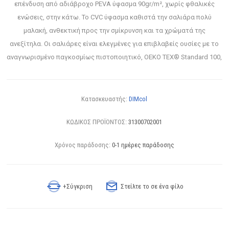
επένδυση από αδιάβροχο PEVA ύφασμα 90gr/m², χωρίς φθαλικές
ενώσεις, στην κάτω. Το CVC ύφασμα καθιστά την σαλιάρα πολύ
μαλακή, ανθεκτική προς την σμίκρυνση και τα χρώματά της
ανεξίτηλα. Οι σαλιάρες είναι ελεγμένες για επιβλαβείς ουσίες με το
αναγνωρισμένο παγκοσμίως πιστοποιητικό, OEKO TEX® Standard 100,
Κατασκευαστής:
DIMcol
ΚΩΔΙΚΟΣ ΠΡΟΪΟΝΤΟΣ:
31300702001
Χρόνος παράδοσης:
0-1 ημέρες παράδοσης
+Σύγκριση
Στείλτε το σε ένα φίλο