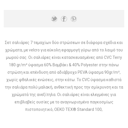
Σετ σαλιάρες 7 τεμαχίων δύο στρώσεων σε διάφορα σχέδια και
χρώματα, με velcro για εύκολη εφαρμογή γύρω από το λαιμό του
μωρού σας. Οι σαλιάρες είναι κατασκευασμένες από CVC Terry
180 gr/m² ύφασμα 60% Βαμβάκι & 40% Polyester στην πάνω
στρώση και επένδυση από αδιάβροχο PEVA ύφασμα 90gr/m²,
χωρίς φθαλικές ενώσεις, στην κάτω. Το CVC ύφασμα καθιστά
την σαλιάρα πολύ μαλακή, ανθεκτική προς την σμίκρυνση και τα
χρώματά της ανεξίτηλα. Οι σαλιάρες είναι ελεγμένες για
επιβλαβείς ουσίες με το αναγνωρισμένο παγκοσμίως
πιστοποιητικό, OEKO TEX® Standard 100,