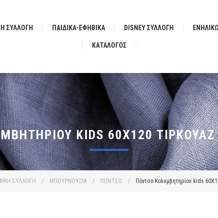
ΚΗ ΣΥΛΛΟΓΗ
ΠΑΙΔΙΚΑ-ΕΦΗΒΙΚΑ
DISNEY ΣΥΛΛΟΓΗ
ΕΝΗΛΙΚ
ΚΑΤΆΛΟΓΟΣ
ΜΒΗΤΗΡΊΟΥ KIDS 60X120 ΤΙΡΚΟΥΆΖ
ΦΙΚΗ ΣΥΛΛΟΓΗ
/
ΜΠΟΥΡΝΟΥΖΙΑ
/
ΠΟΝΤΣΟ
/
Πόντσο Κολυμβητηρίου kids 60X1