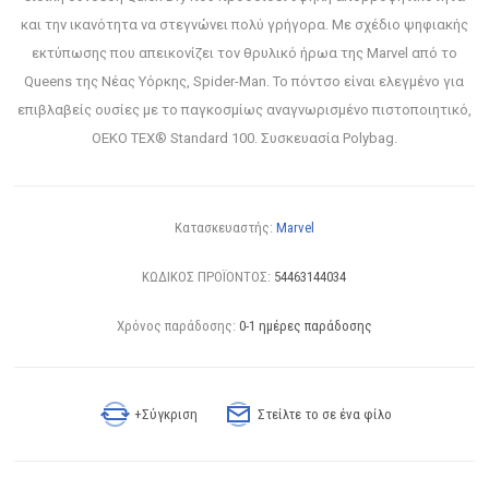
και την ικανότητα να στεγνώνει πολύ γρήγορα. Με σχέδιο ψηφιακής
εκτύπωσης που απεικονίζει τον θρυλικό ήρωα της Marvel από το
Queens της Νέας Υόρκης, Spider-Man. Το πόντσο είναι ελεγμένο για
επιβλαβείς ουσίες με το παγκοσμίως αναγνωρισμένο πιστοποιητικό,
OEKO TEX® Standard 100. Συσκευασία Polybag.
Κατασκευαστής:
Marvel
ΚΩΔΙΚΟΣ ΠΡΟΪΟΝΤΟΣ:
54463144034
Χρόνος παράδοσης:
0-1 ημέρες παράδοσης
+Σύγκριση
Στείλτε το σε ένα φίλο